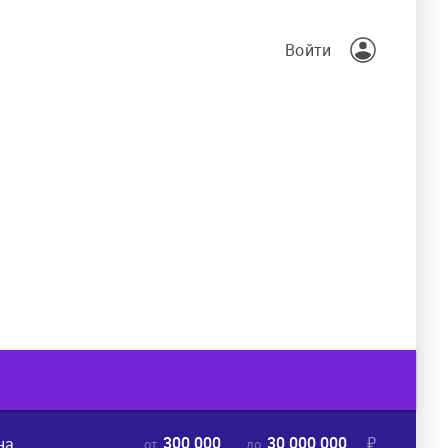
Войти
300 000
30 000 000
₽
на
от
до