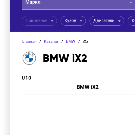
Марка
Поколение
Кузов
Двигатель
К
Главная
/
Каталог
/
BMW
/
iX2
BMW iX2
U10
BMW iX2