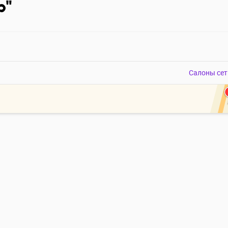
р"
Салоны сет