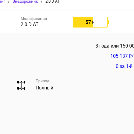
инг
/
Внедорожник
/
2.0 D AT
Модификация
57
2.0 D AT
3 года или 150 0
105 137 ₽
0
за 1-й
Привод
Полный