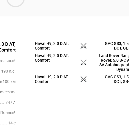
Haval H9, 2.0 D AT,
GAC GS3, 1.5
.0 D AT,
Comfort
DCT, GL
Comfort
Haval H9, 2.0 D AT,
Land Rover Ran
Comfort
Rover, 5.0 S/C A
зельный
SV Autobiograp
Dynam
190 л.с.
Haval H9, 2.0 D AT,
GAC GS3, 1.5
л/100 км
Comfort
DCT, GB
ическая
747 л
Полный
14 c