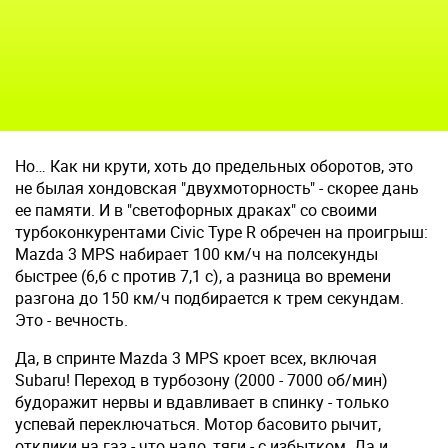
Но… Как ни крути, хоть до предельных оборотов, это
не былая хондовская "двухмоторность" - скорее дань
ее памяти. И в "светофорных драках" со сво­ими
турбоконкурентами Civic Type R обречен на проигрыш:
Mazda 3 MPS набирает 100 км/ч на полсекунды
быстрее (6,6 с против 7,1 с), а разница во времени
разгона до 150 км/ч подбирается к трем секундам.
Это - вечность.
Да, в спринте Mazda 3 MPS кроет всех, включая
Subaru! Переход в турбозону (2000 - 7000 об/мин)
будоражит нервы и вдавливает в спинку - только
успевай переключаться. Мотор басовито рычит,
отклики на газ - что надо, тяги - с избытком. Да и