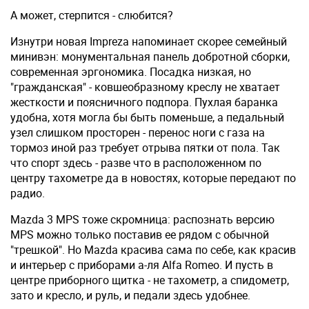
А может, стерпится - слюбится?
Изнутри новая Impreza напоминает скорее семейный
минивэн: монументальная панель добротной сборки,
со­временная эргономика. Посадка низкая, но
"гражданская" - ковшеобразному креслу не хватает
жесткости и поясничного подпора. Пухлая баранка
удобна, хотя могла бы быть поменьше, а педальный
узел слишком просторен - перенос ноги с газа на
тормоз иной раз требует отрыва пятки от пола. Так
что спорт здесь - разве что в расположенном по
центру тахометре да в новостях, которые передают по
радио.
Mazda 3 MPS тоже скромница: распознать версию
MPS можно только по­ставив ее рядом с обычной
"трешкой". Но Mazda красива сама по себе, как красив
и интерьер с приборами а-ля Alfa Romeo. И пусть в
центре приборного щитка - не тахометр, а спидометр,
зато и кресло, и руль, и педали здесь удобнее.