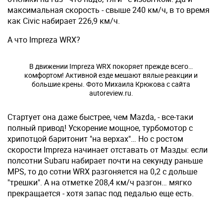
максимальная скорость - свыше 240 км/ч, в то время
как Civic набирает 226,9 км/ч.
А что Impreza WRX?
В движении Impreza WRX покоряет прежде всего…
комфортом! Активной езде мешают вялые реакции и
большие крены. Фото Михаила Крюкова с сайта
autoreview.ru.
Стартует она даже быстрее, чем Mazda, - все-таки
полный привод! Ускорение мощное, турбомотор с
хрипотцой баритонит "на верхах"… Но с ростом
скорости Impreza начинает отставать от Мазды: если
полсотни Subaru набирает почти на секунду раньше
MPS, то до сотни WRX разгоняется на 0,2 с дольше
"трешки". А на отметке 208,4 км/ч разгон… мягко
прекращается - хотя запас под педалью еще есть.