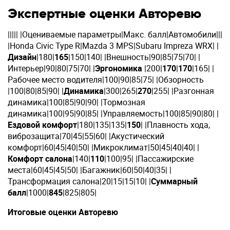
Экспертные оценки Авторевю
||||| |Оцениваемые параметры|Макс. балл|Автомобили|||
|Honda Civic Type R|Mazda 3 MPS|Subaru Impreza WRX| |
Дизайн
|180|
165
|150|140| |Внешность|90|85|75|70| |
Интерьер|90|80|75|70| |
Эргономика
|200|
170
|
170
|165| |
Рабочее место водителя|100|90|85|75| |Обзорность
|100|80|85|90| |
Динамика
|300|265|
270
|255| |Разгонная
динамика|100|85|90|90| |Тормозная
динамика|100|95|90|85| |Управляемость|100|85|90|80| |
Ездовой комфорт
|180|135|135|
150
| |Плавность хода,
виброзащита|70|45|55|60| |Акустический
комфорт|60|45|40|50| |Микроклимат|50|45|40|40| |
Комфорт салона
|140|
110
|100|95| |Пассажирские
места|60|45|45|50| |Багажник|60|50|40|35| |
Трансформация салона|20|15|15|10| |
Суммарный
балл
|1000|
845
|825|805|
Итоговые оценки Авторевю