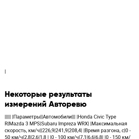
|
Некоторые результаты
измерений Авторевю
||||| |Параметры||Автомобили||| |Honda Civic Type
R|Mazda 3 MPS|Subaru Impreza WRX| |Максимальная
скорость, км/ч||226,9|241,9|208,4| |Время разгона, с|0 -
50 км/ч|2,8|2,6|1,8 | |0 - 100 км/ч|7,1|6,6|6,8| |0 - 150 км/