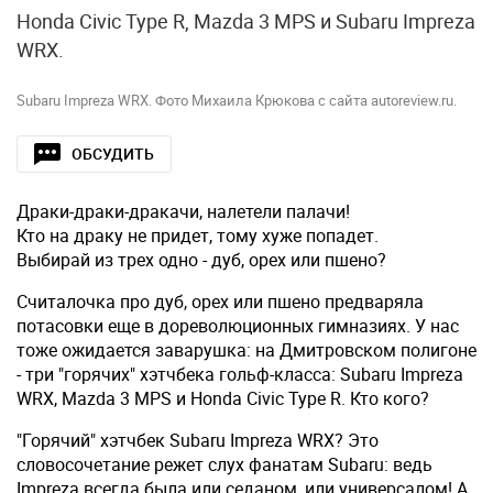
Honda Civic Type R, Mazda 3 MPS и Subaru Impreza
WRX.
Subaru Impreza WRX. Фото Михаила Крюкова с сайта autoreview.ru.
ОБСУДИТЬ
Драки-драки-дракачи, налетели палачи!
Кто на драку не придет, тому хуже попадет.
Выбирай из трех одно - дуб, орех или пшено?
Считалочка про дуб, орех или пшено предваряла
потасовки еще в дореволюционных гимназиях. У нас
тоже ожидается заварушка: на Дмитровском полигоне
- три "горячих" хэтчбека гольф-класса: Subaru Impreza
WRX, Mazda 3 MPS и Honda Civic Type R. Кто кого?
"Горячий" хэтчбек Subaru Impreza WRX? Это
словосочетание режет слух фанатам Subaru: ведь
Impreza всегда была или седаном, или универсалом! А