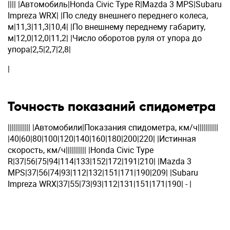
|||| |Автомобиль|Honda Civic Type R|Mazda 3 MPS|Subaru
Impreza WRX| |По следу внешнего переднего колеса,
м|11,3|11,3|10,4| |По внешнему переднему габариту,
м|12,0|12,0|11,2| |Число оборотов руля от упора до
упора|2,5|2,7|2,8|
|
Точность показаний спидометра
||||||||||| |Автомобили|Показания спидометра, км/ч||||||||||
|40|60|80|100|120|140|160|180|200|220| |Истинная
скорость, км/ч|||||||||| |Honda Civic Type
R|37|56|75|94|114|133|152|172|191|210| |Mazda 3
MPS|37|56|74|93|112|132|151|171|190|209| |Subaru
Impreza WRX|37|55|73|93|112|131|151|171|190| - |