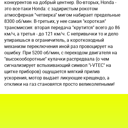
конкурентов на добрый центнер. Во-вторых, Honda -
это все-таки Honda: с задиристым рокотом
атмосферная "четверка" мигом набирает предельные
8300 об/мин. В-третьих, у нее самая "короткая"
трансмиссия: вторая передача "крутится" всего до 86
км/ч, а третья - до 121 км/ч. С непривычки то и дело
упираешься в ограничитель, а короткоходный
механизм переключения иной раз провоцирует на
ошибку. При 5200 об/мин, с переходом двигателя на
"высокооборотные" кулачки распредвала (о чем
сигнализирует вспыхивающий символ "i-VTEC" на
щитке приборов) ощущается мягкий прилив
ускорения, мотор выдает ликующее крещендо, а
отклики на газ становятся просто великолепными!