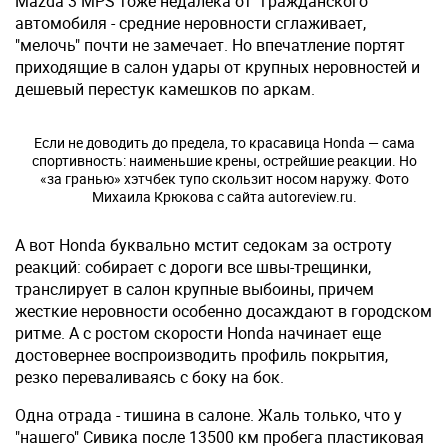
Mazda 3 MPS тоже недалека от "гражданского"
автомобиля - средние неровности сглаживает,
"мелочь" почти не замечает. Но впечатление портят
приходящие в салон удары от крупных неровностей и
дешевый перестук камешков по аркам.
Если не доводить до предела, то красавица Honda — сама
спортивность: наименьшие крены, острейшие реакции. Но
«за гранью» хэтчбек тупо скользит носом наружу. Фото
Михаила Крюкова с сайта autoreview.ru.
А вот Honda буквально мстит седокам за остроту
реакций: собирает с дороги все швы-трещинки,
транслирует в салон крупные выбоины, причем
жесткие неровности особенно досаждают в городском
ритме. А с ростом скорости Honda начинает еще
достовернее воспроизводить профиль покрытия,
резко переваливаясь с боку на бок.
Одна отрада - тишина в салоне. Жаль только, что у
"нашего" Сивика после 13500 км пробега пластиковая