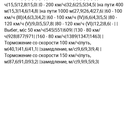
ч|15,5|12,8|15,0| |0 - 200 км/ч|32,6|25,5|34,5| |на пути 400
м|15,3|14,6|14,8| |на пути 1000 м|27,9|26,4|27,6| |60 - 100
км/ч (III)|4,6|3,3|4,2| |60 - 100 км/ч (IV)|6,6|4,3|5,5| |80 -
120 км/ч (V)|9,0|5,5|7,8| |80 - 120 км/ч (VI)|12,2|8,6| - | |
Выбег, м|с 50 км/ч|545|551|609| |130 - 80 км/
ч|928|877|971| |160 - 80 км/ч|1389|1347|1463| |
Торможение со скорости 100 км/ч|путь,
м|40,1|41,6|41,1| |замедление, м/с|9,6|9,3|9,4| |
Торможение со скорости 150 км/ч|путь,
м|87,6|91,0|93,2| |замедление, м/с|9,9|9,5|9,3|