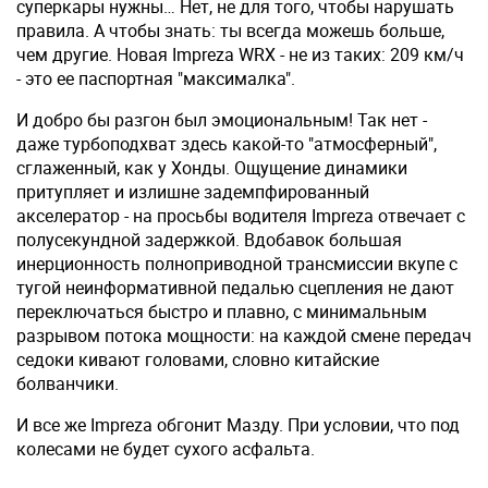
суперкары нужны… Нет, не для того, чтобы нарушать
правила. А чтобы знать: ты всегда можешь больше,
чем другие. Новая Impreza WRX - не из таких: 209 км/ч
- это ее паспортная "максималка".
И добро бы разгон был эмоциональным! Так нет -
даже турбоподхват здесь какой-то "атмосферный",
сглаженный, как у Хонды. Ощущение динамики
притупляет и излишне задемпфированный
акселератор - на просьбы водителя Impreza отвечает с
полусекундной задержкой. Вдобавок большая
инерционность полноприводной трансмиссии вкупе с
тугой неинформативной педалью сцепления не дают
переключаться быстро и плавно, с минимальным
разрывом потока мощности: на каждой смене передач
седоки кивают головами, словно китайские
болванчики.
И все же Impreza обгонит Мазду. При условии, что под
колесами не будет сухого асфальта.