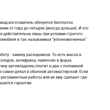
завод-изготовитель обязуется бесплатно
ние от года до четырех (иногда дольше). И это
ия действительна лишь при условии строгого
томобиля в так называемых "уполномоченных"
оту - замену расходников. То есть масла в
колодок, антифриза, лампочек в фарах,
утину автовладелец платит в два с половиной
же самое делал в обычной автомастерской. Если
 регламентные работы или их ему сделают где-
ишается гарантии.