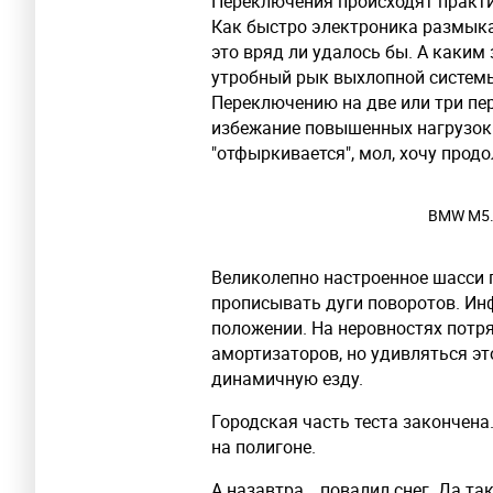
Переключения происходят практи
Как быстро электроника размыка
это вряд ли удалось бы. А каким
утробный рык выхлопной систем
Переключению на две или три пер
избежание повышенных нагрузок
"отфыркивается", мол, хочу прод
BMW M5. 
Великолепно настроенное шасси п
прописывать дуги поворотов. Ин
положении. На неровностях потр
амортизаторов, но удивляться эт
динамичную езду.
Городская часть теста закончен
на полигоне.
А назавтра… повалил снег. Да так