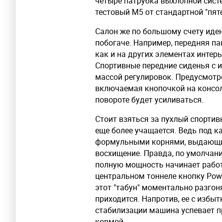
четыре патрубка выхлопной систе
тестовый М5 от стандартной "пяте
Салон же по большому счету иде
побогаче. Например, передняя па
как и на других элементах интер
Спортивные передние сиденья с
массой регулировок. Предусмотр
включаемая кнопочкой на консол
повороте будет усиливаться.
Стоит взяться за пухлый спортив
еще более учащается. Ведь под 
формульными корнями, выдающий н
восхищение. Правда, по умолчанию
полную мощность начинает рабо
центральном тоннеле кнопку Power
этот "табун" моментально разгон
приходится. Напротив, ее с избы
стабилизации машина успевает п
кормой.