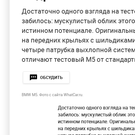
Достаточно одного взгляда на тес
забилось: мускулистый облик этого
истинном потенциале. Оригинальн
на передних крыльях с шильдиками
четыре патрубка выхлопной систем
отличают тестовый М5 от стандартн
ОБСУДИТЬ
BMW M5. Фото с сайта WhatCar.ru.
Достаточно одного взгляда на т
забилось: мускулистый облик это
истинном потенциале. Оригиналь
на передних крыльях с шильдика