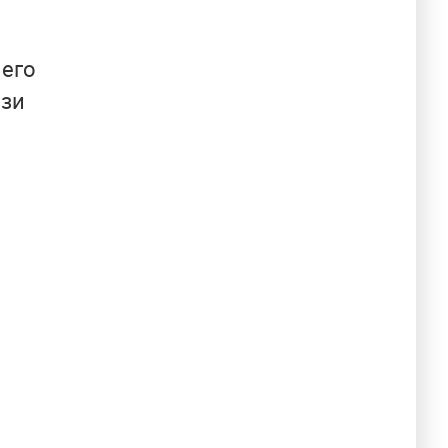
 его
ези