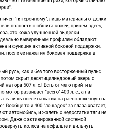
мы - вот те внешние штрихи, которые отличают
рки".
нтичен "пятерочному", лишь материалы отделки
нель полностью обшита кожей, причем здесь,
ьера, это кожа улучшенной выделки.
 идеально выверенным профилем обладают
ена и функция активной боковой поддержки,
и: после ее нажатия боковая поддержка в
ный руль, как и без того восторженный пульс
капотом скрыт десятицилиндровый зверь с
а гора 507 л. с.! Есть от чего прийти в
 мотор развивает "всего" 400 л. с., а на
тать лишь после нажатия на расположенную на
. Вообще-то и 400 "лошадок" за глаза хватает,
яют автомобиль, и жалеть о недостатке тяги не
тком. Даже с активированной системой
ровернуть колеса на асфальте и вильнуть