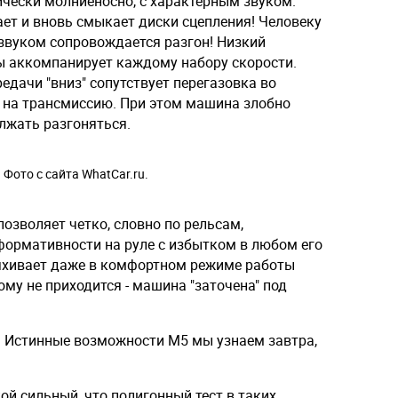
чески молниеносно, с характерным звуком.
ет и вновь смыкает диски сцепления! Человеку
 звуком сопровождается разгон! Низкий
ы аккомпанирует каждому набору скорости.
едачи "вниз" сопутствует перегазовка во
 на трансмиссию. При этом машина злобно
олжать разгоняться.
Фото с сайта WhatCar.ru.
озволяет четко, словно по рельсам,
формативности на руле с избытком в любом его
яхивает даже в комфортном режиме работы
ому не приходится - машина "заточена" под
а. Истинные возможности М5 мы узнаем завтра,
ой сильный, что полигонный тест в таких