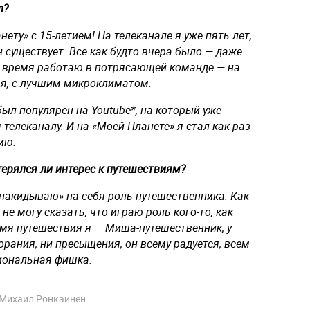
л?
ту» с 15-летием! На телеканале я уже пять лет,
он существует. Всё как будто вчера было — даже
это время работаю в потрясающей команде — на
ая, с лучшим микроклиматом.
был популярен на Youtube*, на который уже
 телеканалу. И на «Моей Планете» я стал как раз
ию.
терялся ли интерес к путешествиям?
«накидываю» на себя роль путешественника. Как
не могу сказать, что играю роль кого-то, как
емя путешествия я — Миша-путешественник, у
горания, ни пресыщения, он всему радуется, всем
сиональная фишка.
Михаил Ронкаинен