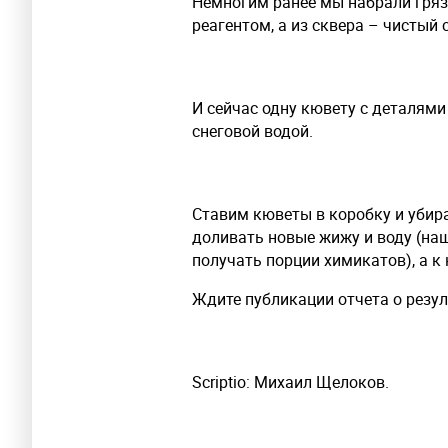
Немногим ранее мы набрали гряз
реагентом, а из сквера – чистый 
И сейчас одну кювету с деталям
снеговой водой.
Ставим кюветы в коробку и убир
доливать новые жижу и воду (на
получать порции химикатов), а к
Ждите публикации отчета о резул
Scriptio: Михаил Щелоков.