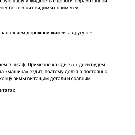
евую кашу и жидкость с дороги, обработанной
снег без всяких видимых примесей.
и заполняем дорожной жижей, а другую –
аем в шкаф. Примерно каждые 5-7 дней будем
ша «машина» ездит, поэтому должна постоянно
 концу зимы вытащим детали и сравним.
ьтатах.