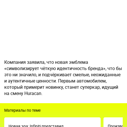
Компания заявила, что новая эмблема
«символизирует чёткую идентичность бренда», что бы
это ни значило, и подчёркивает смелые, неожиданные
и аутентичные ценности. Первым автомобилем,
который примерит новинку, станет суперкар, идущий
на смену Huracan.
Материалы по теме
Новая эра: Infiniti представил
Производи