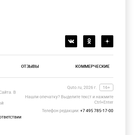
ОТЗЫВЫ
КОММЕРЧЕСКИЕ
Quto.ru, 2026 г.
16+
Сайта. В
Нашли опечатку? Выделите текст и нажмите
Ctrl+Enter
ой
Телефон редакции:
+7 495 785-17-00
ответствии