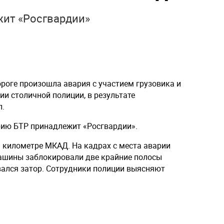
ит «Росгвардии»
роге произошла авария с участием грузовика и
и столичной полиции, в результате
л.
рию БТР принадлежит «Росгвардии».
м километре МКАД. На кадрах с места аварии
машины заблокировали две крайние полосы
овался затор. Сотрудники полиции выясняют