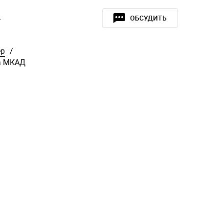
»
ОБСУДИТЬ
ер
/
на МКАД