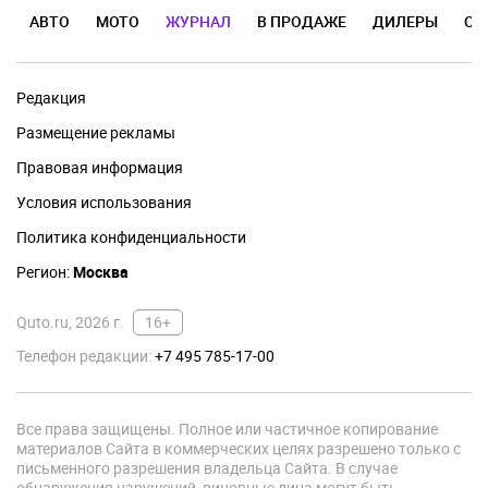
АВТО
МОТО
ЖУРНАЛ
В ПРОДАЖЕ
ДИЛЕРЫ
ОТ
Редакция
Размещение рекламы
Правовая информация
Условия использования
Политика конфиденциальности
Регион:
Москва
Quto.ru, 2026 г.
16+
Телефон редакции:
+7 495 785-17-00
Все права защищены. Полное или частичное копирование
материалов Сайта в коммерческих целях разрешено только с
письменного разрешения владельца Сайта. В случае
обнаружения нарушений, виновные лица могут быть