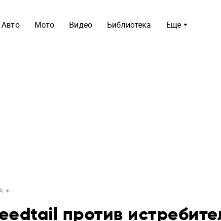
Авто
Мото
Видео
Библиотека
Ещё
A
eedtail против истребите