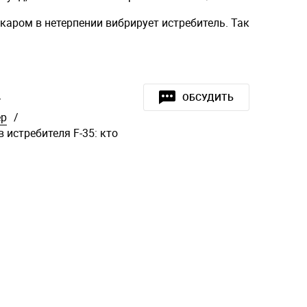
ркаром в нетерпении вибрирует истребитель. Так
»
ОБСУДИТЬ
ер
/
в истребителя F-35: кто