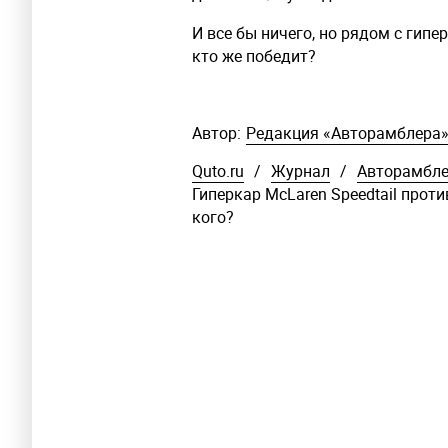
И все бы ничего, но рядом с гипе
кто же победит?
Автор:
Редакция «Авторамблера
Quto.ru
/
Журнал
/
Авторамбл
Гиперкар McLaren Speedtail проти
кого?