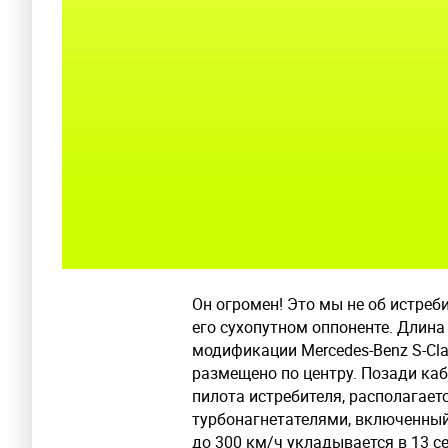
Он огромен! Это мы не об истреб
его сухопутном оппоненте. Длина
модификации Mercedes-Benz S-Clas
размещено по центру. Позади ка
пилота истребителя, располагает
турбонагнетателями, включенный 
до 300 км/ч укладывается в 13 с