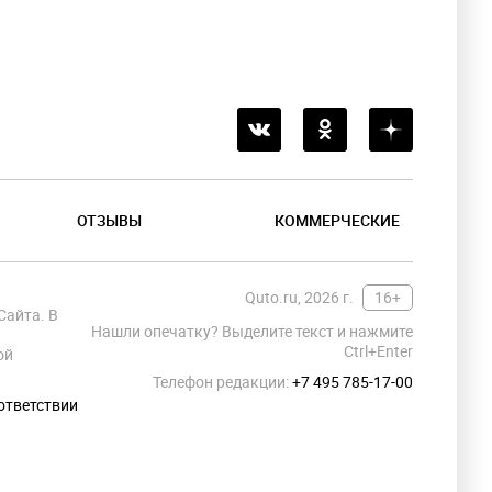
ОТЗЫВЫ
КОММЕРЧЕСКИЕ
Quto.ru, 2026 г.
16+
Сайта. В
Нашли опечатку? Выделите текст и нажмите
Ctrl+Enter
ой
Телефон редакции:
+7 495 785-17-00
ответствии