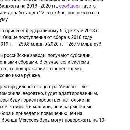
бюджета на 2018–2020 гг.,
сообщает
газета
ть доработан до 22 сентября, после чего его
уму.
ра принесет федеральному бюджету в 2018 г.
. Общие поступления от сбора в 2018 году
19 г. – 259,8 млрд, в 2020 г. – 267,9 млрд руб.
нь российские заводы получают субсидии,
онными сборами. В случае, если система
ся, то подорожание затронет только
ссию из-за рубежа.
ректор дилерского центра "Авилон" Олег
омобиля, вероятно, будет адаптированным,
леры будут ориентироваться не только на
х в стоимость машины, но и на рыночные
сбора и приведет к повышению цен на
бренда Mercedes-Benz могут подорожать на 10-