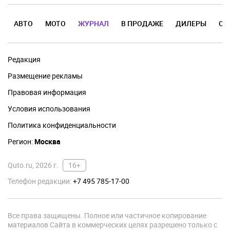
АВТО
МОТО
ЖУРНАЛ
В ПРОДАЖЕ
ДИЛЕРЫ
ОТ
Редакция
Размещение рекламы
Правовая информация
Условия использования
Политика конфиденциальности
Регион:
Москва
Quto.ru, 2026 г.
16+
Телефон редакции:
+7 495 785-17-00
Все права защищены. Полное или частичное копирование
материалов Сайта в коммерческих целях разрешено только с