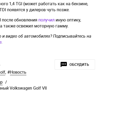
ого 1,4 TGI (может работать как на бензине,
 TDI появятся у дилеров чуть позже.
II после обновления
получил
иную оптику,
 а также освежил моторную гамму.
о и видео об автомобилях? Подписывайтесь на
e
.
»
ОБСУДИТЬ
olf
,
#
Новость
ер
/
ный Volkswagen Golf VII