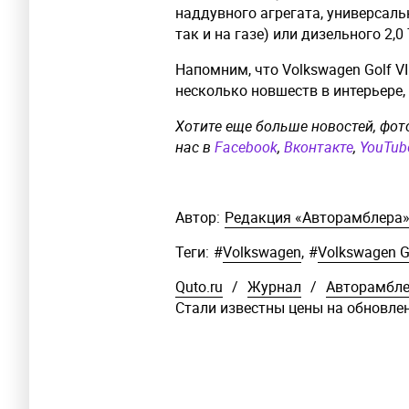
наддувного агрегата, универсальн
так и на газе) или дизельного 2,0
Напомним, что Volkswagen Golf V
несколько новшеств в интерьере,
Хотите еще больше новостей, фот
нас в
Facebook
,
Вконтакте
,
YouTub
Автор:
Редакция «Авторамблера
Теги:
#
Volkswagen
,
#
Volkswagen G
Quto.ru
/
Журнал
/
Авторамбл
Стали известны цены на обновлен