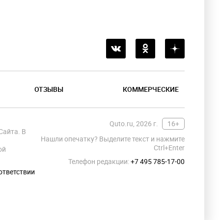
ОТЗЫВЫ
КОММЕРЧЕСКИЕ
Quto.ru, 2026 г.
16+
Сайта. В
Нашли опечатку? Выделите текст и нажмите
Ctrl+Enter
ой
Телефон редакции:
+7 495 785-17-00
ответствии