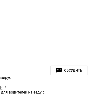
ОБСУДИТЬ
авирус
ер
/
для водителей на езду с