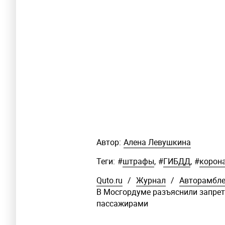
Автор:
Алена Левушкина
Теги:
#
штрафы
,
#
ГИБДД
,
#
корон
Quto.ru
/
Журнал
/
Авторамбл
В Мосгордуме разъяснили запрет 
пассажирами