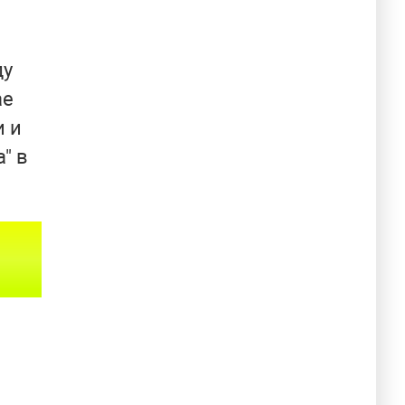
ду
ае
и и
" в