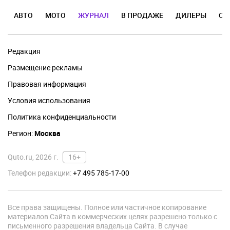
АВТО
МОТО
ЖУРНАЛ
В ПРОДАЖЕ
ДИЛЕРЫ
ОТ
Редакция
Размещение рекламы
Правовая информация
Условия использования
Политика конфиденциальности
Регион:
Москва
Quto.ru, 2026 г.
16+
Телефон редакции:
+7 495 785-17-00
Все права защищены. Полное или частичное копирование
материалов Сайта в коммерческих целях разрешено только с
письменного разрешения владельца Сайта. В случае