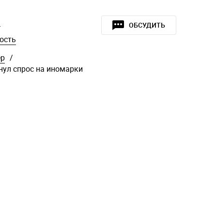
»
ОБСУДИТЬ
ость
ер
/
хнул спрос на иномарки