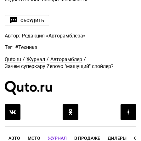
ОБСУДИТЬ
Автор:
Редакция «Авторамблера»
Тег:
#
Техника
Quto.ru
/
Журнал
/
Авторамблер
/
Зачем суперкару Zenovo "машущий" спойлер?
АВТО
МОТО
ЖУРНАЛ
В ПРОДАЖЕ
ДИЛЕРЫ
ОТ