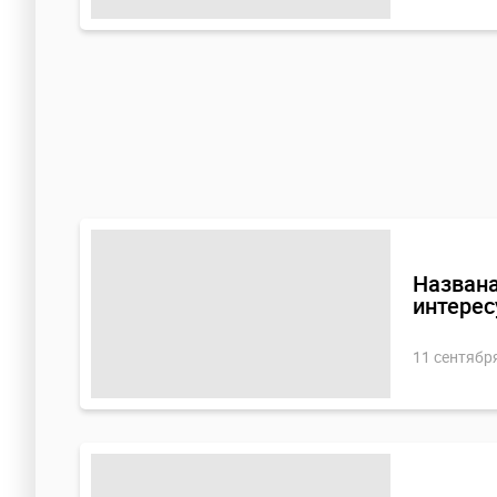
кроссоверы
Названа
интерес
11 сентябр