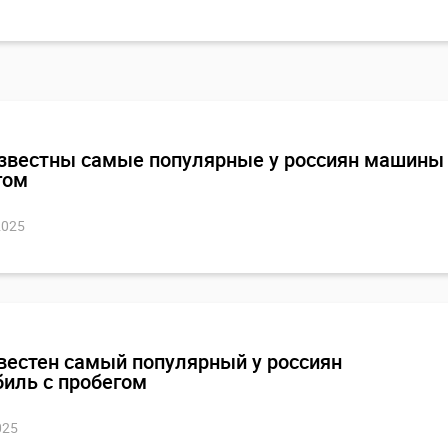
звестны самые популярные у россиян машины
гом
2025
вестен самый популярный у россиян
иль с пробегом
ктные и вместительные
025