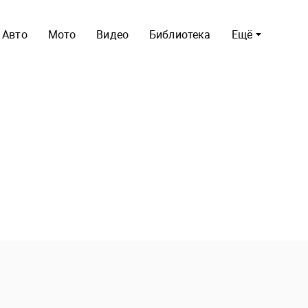
Авто
Мото
Видео
Библиотека
Ещё
ть владельцам Honda за