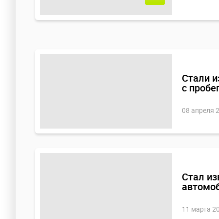
Стали и
с пробе
08 апреля 
Стал из
автомоб
Отличный выбор: компа
11 марта 2