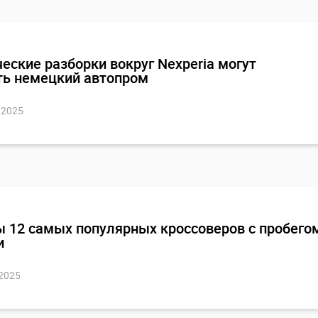
еские разборки вокруг Nexperia могут
ть немецкий автопром
 2025
 12 самых популярных кроссоверов с пробего
и
 беспроблемные немецкие SUV
 2025