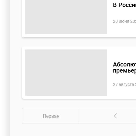
В Росси
20 июня 20
Абсолют
премье
27 августа
Первая