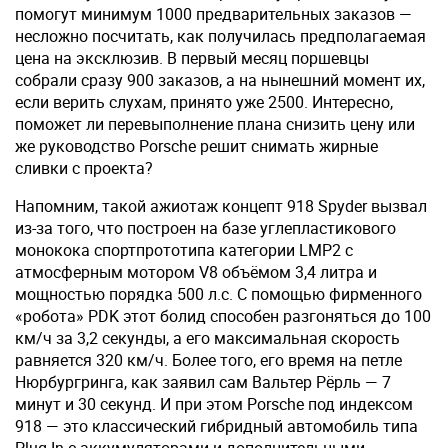
помогут минимум 1000 предварительных заказов —
несложно посчитать, как получилась предполагаемая
цена на эксклюзив. В первый месяц поршевцы
собрали сразу 900 заказов, а на нынешний момент их,
если верить слухам, принято уже 2500. Интересно,
поможет ли перевыполнение плана снизить цену или
же руководство Porsche решит снимать жирные
сливки с проекта?
Напомним, такой ажиотаж концепт 918 Spyder вызвал
из-за того, что построен на базе углепластикового
монокока спортпрототипа категории LMP2 с
атмосферным мотором V8 объёмом 3,4 литра и
мощностью порядка 500 л.с. С помощью фирменного
«робота» PDK этот болид способен разгоняться до 100
км/ч за 3,2 секунды, а его максимальная скорость
равняется 320 км/ч. Более того, его время на петле
Нюрбургринга, как заявил сам Вальтер Рёрль — 7
минут и 30 секунд. И при этом Porsche под индексом
918 — это классический гибридный автомобиль типа