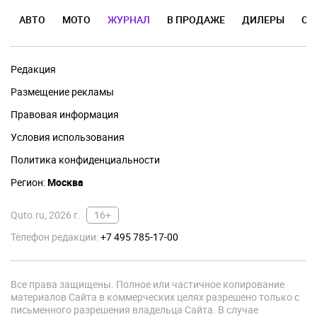
АВТО
МОТО
ЖУРНАЛ
В ПРОДАЖЕ
ДИЛЕРЫ
ОТ
Редакция
Размещение рекламы
Правовая информация
Условия использования
Политика конфиденциальности
Регион:
Москва
Quto.ru, 2026 г.
16+
Телефон редакции:
+7 495 785-17-00
Все права защищены. Полное или частичное копирование
материалов Сайта в коммерческих целях разрешено только с
письменного разрешения владельца Сайта. В случае