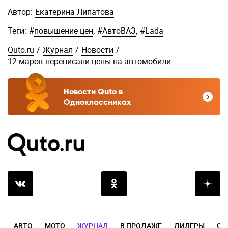
Автор:
Екатерина Липатова
Теги:
#
повышение цен
,
#
АвтоВАЗ
,
#
Lada
Quto.ru
/
Журнал
/
Новости
/
12 марок переписали цены на автомобили
Новости Quto в
Одноклассниках
АВТО
МОТО
ЖУРНАЛ
В ПРОДАЖЕ
ДИЛЕРЫ
ОТ