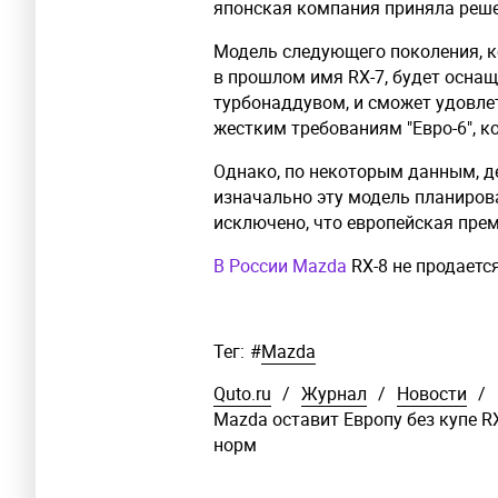
японская компания приняла решен
Модель следующего поколения, к
в прошлом имя RX-7, будет осна
турбонаддувом, и сможет удовлет
жестким требованиям "Евро-6", ко
Однако, по некоторым данным, д
изначально эту модель планирова
исключено, что европейская прем
В России Mazda
RX-8 не продается
Тег:
#
Mazda
Quto.ru
/
Журнал
/
Новости
/
Mazda оставит Европу без купе RX
норм