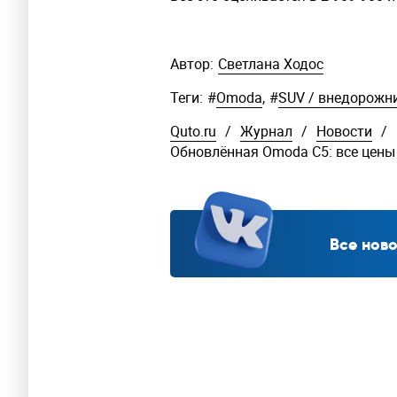
Автор:
Светлана Ходос
Теги:
#
Omoda
,
#
SUV / внедорожн
Quto.ru
/
Журнал
/
Новости
/
Обновлённая Omoda C5: все цены
Все ново