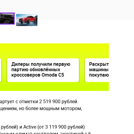
Дилеры получили первую
Раскрыто, какие к
партию обновлённых
машины с пробего
кроссоверов Omoda C5
покупают россияне
ртует с отметки 2 519 900 рублей.
ащением, но более мощным мотором,
 рублей) и Active (от 3 119 900 рублей)
онным климат-контролем, акустикой с 6