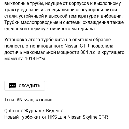
выхлопные трубы, идущие от корпусов к выхлопному
тракту, сделаны из специальной огнеупорной литой
стали, устойчивой к высокой температуре и вибрации.
Трубки маслопроводные и системы охлаждения также
сделаны из термоустойчивого материала.
Установка этого турбо-кита на опытном образце
полностью тюнинованного Nissan GT-R позволила
достичь максимальной мощности 804 л.с. и крутящего
момента 1018 Н*м.
ОБСУДИТЬ
Теги:
#
Nissan
,
#
тюнинг
Quto.ru
/
Журнал
/
Видео
/
Новый турбо-кит от HKS для Nissan Skyline GT-R