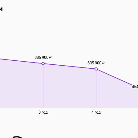
и
885 900 ₽
805 900 ₽
454
3 год
4 год