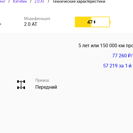
инг
/
Хэтчбек
/
2.0 AT
/
Технические характеристики
Модификация
47
2.0 AT
г
5 лет или 150 000 км пр
77 260 ₽
57 219
за 1-й
Привод
Передний