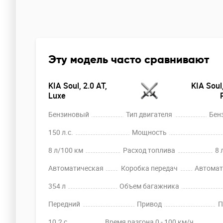
Эту модель часто сравнивают
KIA Soul, 2.0 AT,
KIA Soul,
Luxe
Бензиновый
Тип двигателя
Бен
150 л.с.
Мощность
8 л/100 км
Расход топлива
8 
Автоматическая
Коробка передач
Автомат
354 л
Объем багажника
Передний
Привод
П
10.2 c
Время разгона 0 - 100 км/ч