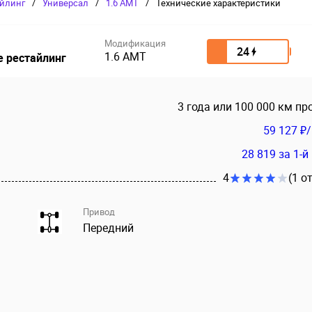
айлинг
/
Универсал
/
1.6 AMT
/
Технические характеристики
Модификация
24
1.6 AMT
е рестайлинг
3 года или 100 000 км пр
59 127 ₽
28 819
за 1-й
4
(1 о
Привод
Передний