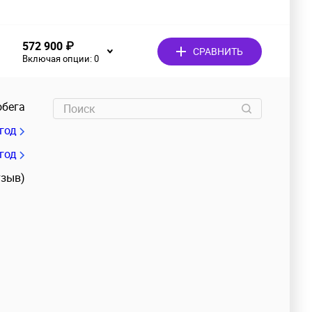
572 900 ₽
СРАВНИТЬ
Включая опции:
0
обега
/год
 год
тзыв)