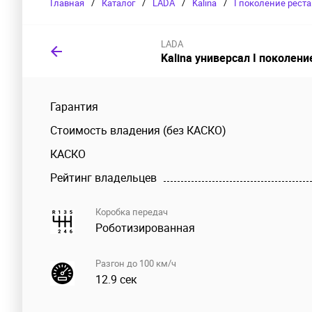
Главная
/
Каталог
/
LADA
/
Kalina
/
I поколение рест
LADA
Kalina универсал I поколени
Гарантия
Стоимость владения (без КАСКО)
КАСКО
Рейтинг владельцев
Коробка передач
Роботизированная
Разгон до 100 км/ч
12.9 сек