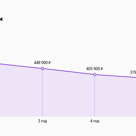
и
448 900 ₽
405 900 ₽
379
3 год
4 год