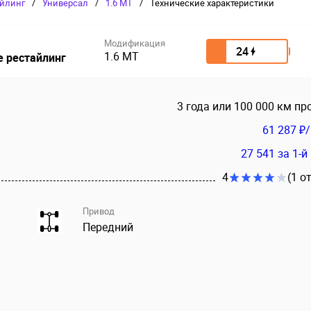
айлинг
/
Универсал
/
1.6 MT
/
Технические характеристики
Модификация
24
1.6 MT
е рестайлинг
3 года или 100 000 км пр
61 287 ₽
27 541
за 1-й
4
(1 о
Привод
Передний