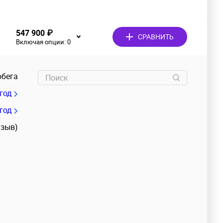
547 900 ₽
СРАВНИТЬ
Включая опции:
0
обега
/год
 год
тзыв)