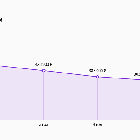
и
428 900 ₽
387 900 ₽
363
3 год
4 год