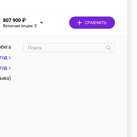
807 900 ₽
СРАВНИТЬ
Включая опции:
0
обега
/год
 год
зыва)