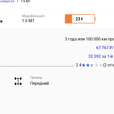
ниверсал
/
1.6 MT
Модификация
23
1.6 MT
ие
3 года или 100 000 км пр
67 767 ₽
32 392
за 1-й
2.4
(2 от
Привод
Передний