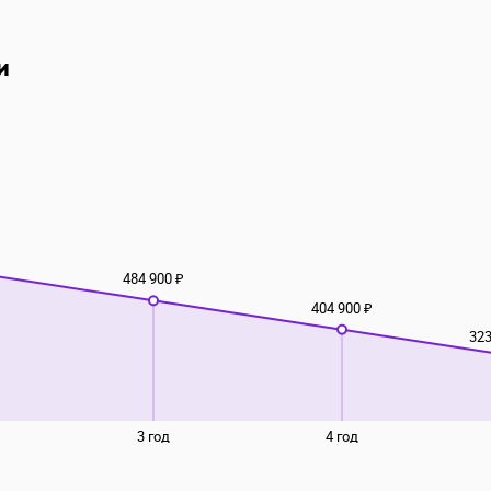
и
484 900 ₽
404 900 ₽
323
3 год
4 год