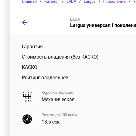
Главная
/
Каталог
/
LADA
/
Largus
/
I поколение
/
У
LADA
Largus универсал I поколен
Гарантия
Стоимость владения (без КАСКО)
КАСКО
Рейтинг владельцев
Коробка передач
Механическая
Разгон до 100 км/ч
13.5 сек