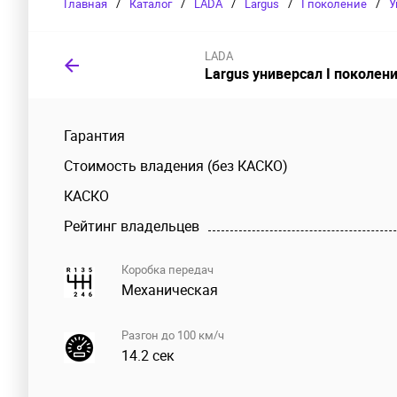
Главная
/
Каталог
/
LADA
/
Largus
/
I поколение
/
У
LADA
Largus универсал I поколен
Гарантия
Стоимость владения (без КАСКО)
КАСКО
Рейтинг владельцев
Коробка передач
Механическая
Разгон до 100 км/ч
14.2 сек