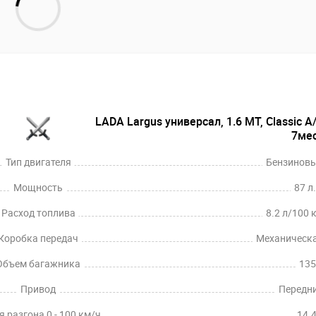
LADA Largus универсал, 1.6 MT, Classic A
7ме
Тип двигателя
Бензинов
Мощность
87 л.
Расход топлива
8.2 л/100 
Коробка передач
Механическ
Объем багажника
135
Привод
Передн
 разгона 0 - 100 км/ч
14.4