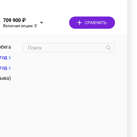
709 900 ₽
СРАВНИТЬ
Включая опции:
0
обега
/год
 год
зыва)