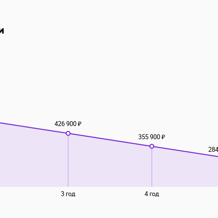
и
426 900 ₽
355 900 ₽
284
3 год
4 год