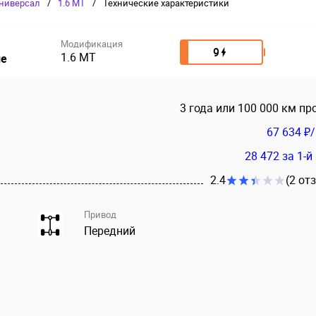
ниверсал
/
1.6 MT
/
Технические характеристики
Модификация
9
1.6 MT
ие
3 года или 100 000 км пр
67 634 ₽
28 472
за 1-й
2.4
(2 от
Привод
Передний