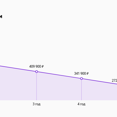
и
409 900 ₽
341 900 ₽
272
3 год
4 год