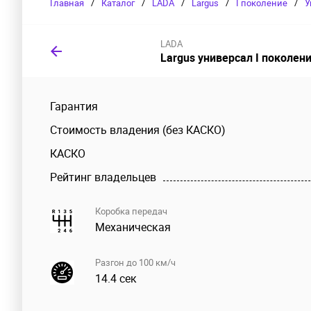
Главная
/
Каталог
/
LADA
/
Largus
/
I поколение
/
У
LADA
Largus универсал I поколен
Гарантия
Стоимость владения (без КАСКО)
КАСКО
Рейтинг владельцев
Коробка передач
Механическая
Разгон до 100 км/ч
14.4 сек