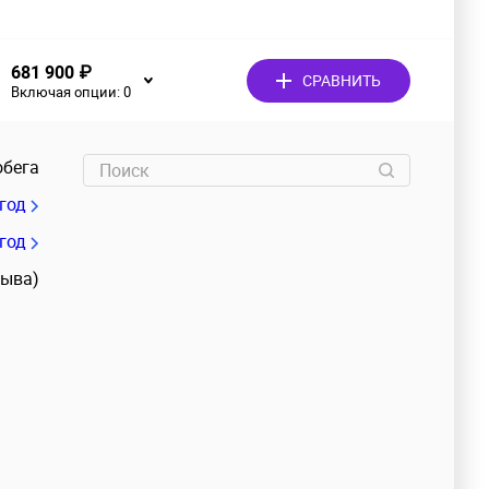
681 900 ₽
СРАВНИТЬ
Включая опции:
0
обега
/год
 год
зыва)