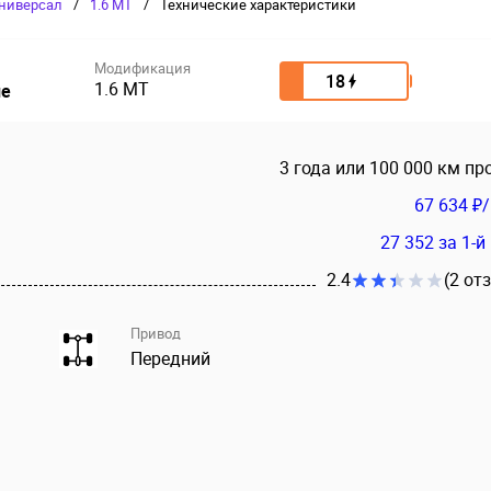
ниверсал
/
1.6 MT
/
Технические характеристики
Модификация
18
1.6 MT
ие
3 года или 100 000 км пр
67 634 ₽
27 352
за 1-й
2.4
(2 от
Привод
Передний