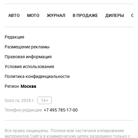
АВТО
МОТО
ЖУРНАЛ
В ПРОДАЖЕ
ДИЛЕРЫ
ОТ
Редакция
Размещение рекламы
Правовая информация
Условия использования
Политика конфиденциальности
Регион:
Москва
Quto.ru, 2026 г.
16+
Телефон редакции:
+7 495 785-17-00
Все права защищены. Полное или частичное копирование
материалов Сайта в коммерческих целях разрешено только с