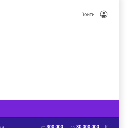
Войти
300 000
30 000 000
₽
на
от
до