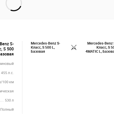
Mercedes-Benz S-
Mercedes-Benz 
Benz S-
Класс, S 500 L,
Класс, S 5
, S 500
Базовая
4MATIC L, Базов
Базовая
зиновый
455 л.с.
л/100 км
ическая
530 л
Полный