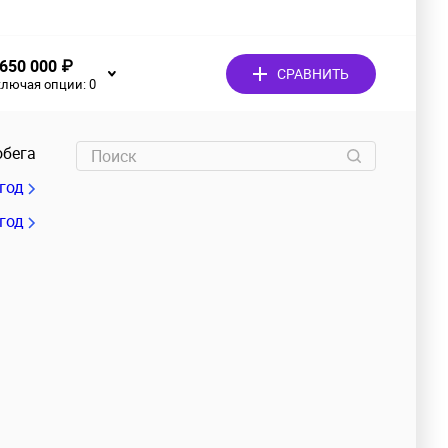
 650 000 ₽
СРАВНИТЬ
ключая опции:
0
обега
/год
 год