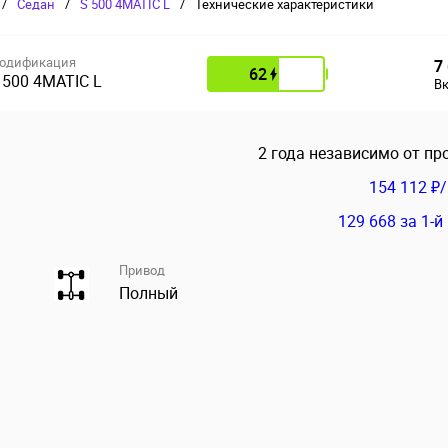
/
Седан
/
S 500 4MATIC L
/
Технические характеристики
одификация
7
62
 500 4MATIC L
В
2 года независимо от пр
154 112 ₽
129 668
за 1-й
Привод
Полный