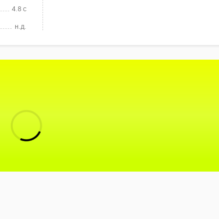
4.8 c
н.д.