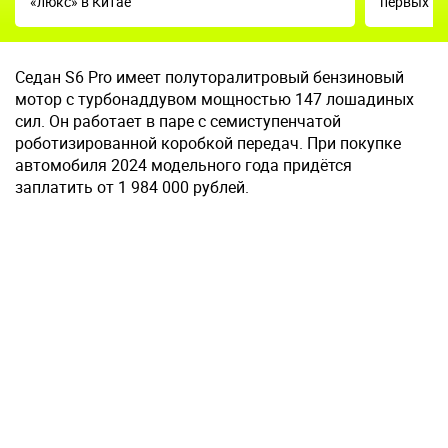
«люкс» в Китае
первых по
Седан S6 Pro имеет полуторалитровый бензиновый
мотор с турбонаддувом мощностью 147 лошадиных
сил. Он работает в паре с семиступенчатой
роботизированной коробкой передач. При покупке
автомобиля 2024 модельного года придётся
заплатить от 1 984 000 рублей.