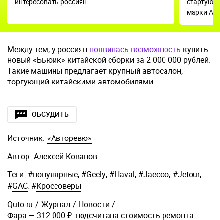
интересовать россиян
стартуют 
марки Avi
Между тем, у россиян
появилась возможность
купить
новый «Бьюик» китайской сборки за 2 000 000 рублей.
Такие машины предлагает крупный автосалон,
торгующий китайскими автомобилями.
ОБСУДИТЬ
Источник:
«Авторевю»
Автор:
Алексей Кованов
Теги:
#
популярные
,
#
Geely
,
#
Haval
,
#
Jaecoo
,
#
Jetour
,
#
GAC
,
#
Кроссоверы
Quto.ru
/
Журнал
/
Новости
/
Фара — 312 000 ₽: подсчитана стоимость ремонта