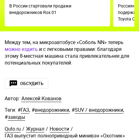
В России стартовали продажи
Россиян и
внедорожников Rox 01
подержанн
Toyota Ca
Между тем, на микроавтобусе «Соболь NN» теперь
можно ездить
и с легковыми правами: благодаря
этому 8-местная машина стала привлекательнее для
потенциальных покупателей.
ОБСУДИТЬ
Автор:
Алексей Кованов
Теги:
#
ГАЗ
,
#
внедорожники
,
#
SUV / внедорожники
,
#
заводы
Quto.ru
/
Журнал
/
Новости
/
ГАЗ выпустит полноприводный минивэн «Охотник»