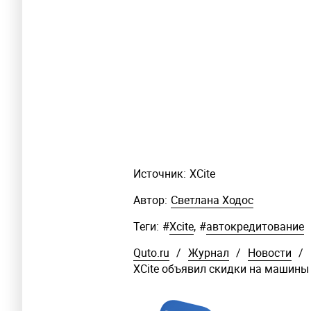
Источник:
XCite
Автор:
Светлана Ходос
Теги:
#
Xcite
,
#
автокредитование
Quto.ru
/
Журнал
/
Новости
/
XCite объявил скидки на машины