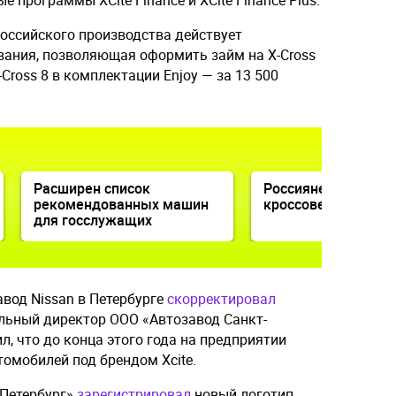
 программы XCite Finance и XCite Finance Plus.
российского производства действует
ания, позволяющая оформить займ на X-Cross
X-Cross 8 в комплектации Enjoy — за 13 500
Расширен список
Россияне распробо
рекомендованных машин
кроссоверы Xcite X-
для госслужащих
вод Nissan в Петербурге
скорректировал
льный директор ООО «Автозавод Санкт-
, что до конца этого года на предприятии
томобилей под брендом Xcite.
-Петербург»
зарегистрировал
новый логотип.