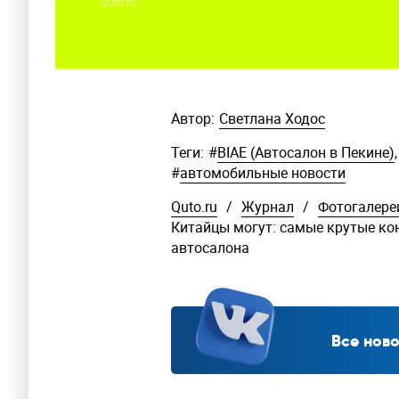
Quto.ru
Автор:
Светлана Ходос
Теги:
#
BIAE (Автосалон в Пекине)
,
#
автомобильные новости
Quto.ru
/
Журнал
/
Фотогалере
Китайцы могут: самые крутые ко
автосалона
Все ново