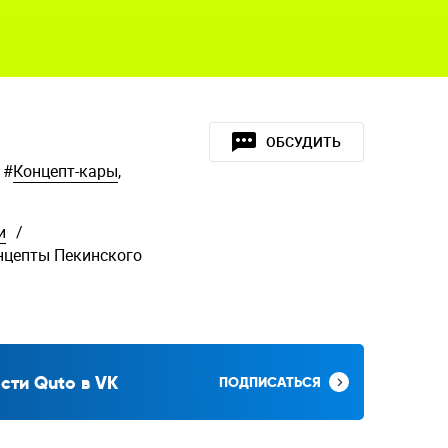
ОБСУДИТЬ
#
Концепт-кары
,
и
/
нцепты Пекинского
сти Quto в VK
ПОДПИСАТЬСЯ