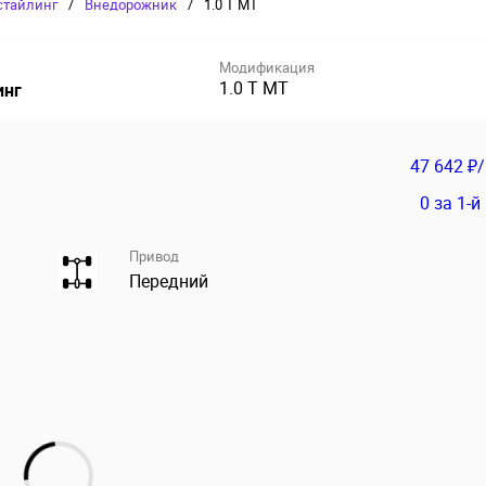
естайлинг
/
Внедорожник
/
1.0 T MT
Модификация
1.0 T MT
инг
47 642 ₽
0
за 1-й
Привод
Передний