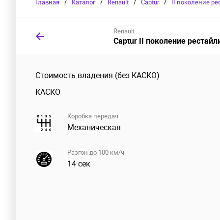
Главная
/
Каталог
/
Renault
/
Captur
/
II поколение р
Renault
Captur II поколение рестайл
Стоимость владения (без КАСКО)
КАСКО
Коробка передач
Механическая
Разгон до 100 км/ч
14 сек