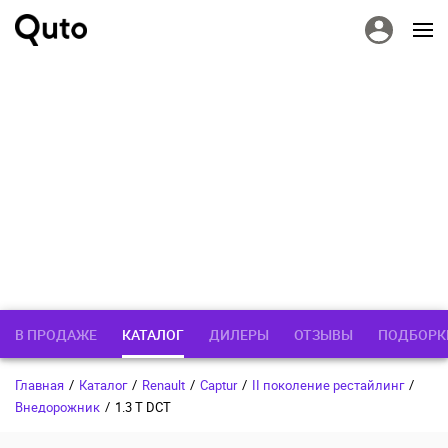
В ПРОДАЖЕ
КАТАЛОГ
ДИЛЕРЫ
ОТЗЫВЫ
ПОДБОРК
Главная
/
Каталог
/
Renault
/
Captur
/
II поколение рестайлинг
/
Внедорожник
/
1.3 T DCT