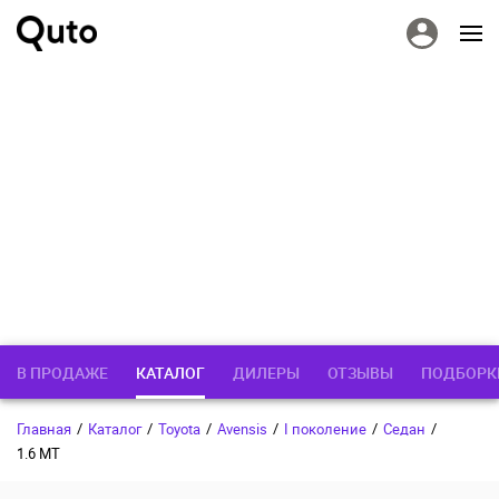
В ПРОДАЖЕ
КАТАЛОГ
ДИЛЕРЫ
ОТЗЫВЫ
ПОДБОРК
Главная
/
Каталог
/
Toyota
/
Avensis
/
I поколение
/
Седан
/
1.6 MT