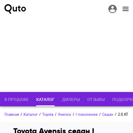
В ПРОДАЖЕ
КАТАЛОГ
ДИЛЕРЫ
ОТЗЫВЫ
ПОДБОРК
Главная
/
Каталог
/
Toyota
/
Avensis
/
I поколение
/
Седан
/
2.0 AT
Toyota Avensis седан I