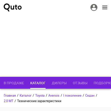
В ПРОДАЖЕ
КАТАЛОГ
ДИЛЕРЫ
ОТЗЫВЫ
ПОДБОРК
Главная
/
Каталог
/
Toyota
/
Avensis
/
I поколение
/
Седан
/
2.0 MT
/
Технические характеристики