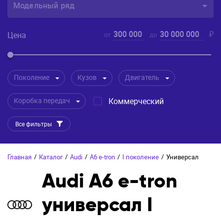
Модельный ряд
300 000
30 000 000
₽
Цена
от
до
Поколение
Кузов
Двигатель
Коробка передач
Коммерческий
Все фильтры
Главная
/
Каталог
/
Audi
/
A6 e-tron
/
I поколение
/
Универсал
Audi A6 e-tron
универсал I