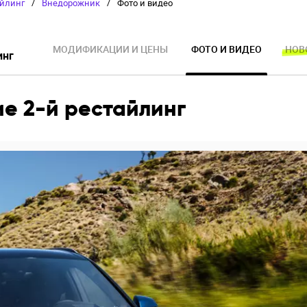
айлинг
/
Внедорожник
/
Фото и видео
МОДИФИКАЦИИ И ЦЕНЫ
ФОТО И ВИДЕО
НОВ
инг
ие 2-й рестайлинг