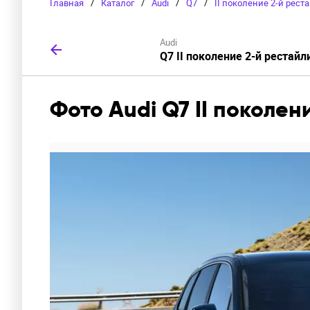
Главная
/
Каталог
/
Audi
/
Q7
/
II поколение 2-й рест
Audi
Q7 II поколение 2-й рестайл
Фото Audi Q7 II поколен