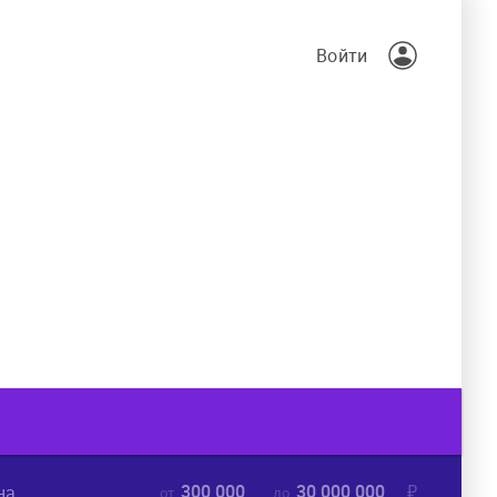
Войти
300 000
30 000 000
₽
на
от
до