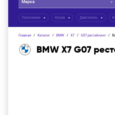
Марка
Поколение
Кузов
Двигатель
К
Главная
/
Каталог
/
BMW
/
X7
/
G07 рестайлинг
/
В
BMW X7 G07 рест