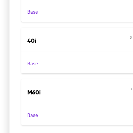
Base
В
40i
-
Base
В
M60i
-
Base