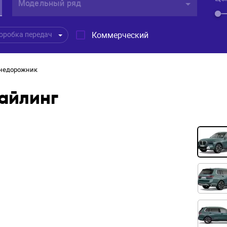
Модельный ряд
Коммерческий
оробка передач
недорожник
айлинг