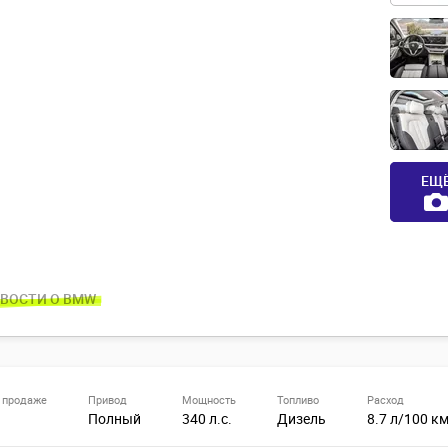
ЕЩ
ВОСТИ О BMW
 продаже
Привод
Мощность
Топливо
Расход
Полный
340 л.с.
Дизель
8.7 л/100 к