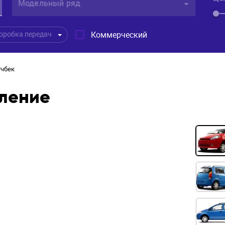
Модельный ряд
Коммерческий
оробка передач
тчбек
оление