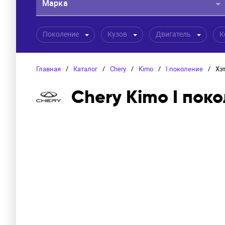
Марка
Поколение
Кузов
Двигатель
К
Главная
/
Каталог
/
Chery
/
Kimo
/
I поколение
/
Хэ
Chery Kimo I пок