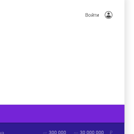
Войти
300 000
30 000 000
₽
на
от
до