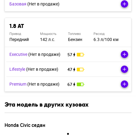
Базовая
(Нет в продаже)
1.8 AT
Привод
Мощность
Топливо
Расход
Передний
142 л.с.
Бензин
6.3 л/100 км
Executive
(Нет в продаже)
57
Lifestyle
(Нет в продаже)
47
Premium
(Нет в продаже)
67
Эта модель в других кузовах
Honda Civic седан