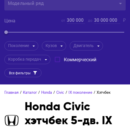
Модельный ряд
300 000
30 000 000
₽
Цена
от
до
Поколение
Кузов
Двигатель
Коробка передач
Коммерческий
Все фильтры
Главная
/
Каталог
/
Honda
/
Civic
/
IX поколение
/
Хэтчбек
Honda Civic
хэтчбек 5-дв. IX