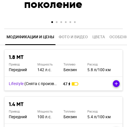
поколение
МОДИФИКАЦИИ И ЦЕНЫ
ФОТО И ВИДЕО
Ц
В
Е
Т
А
ОСОБЕН
1.8 MT
Привод
Мощность
Топливо
Расход
Передний
142 л.с.
Бензин
5.8 л/100 км
Lifestyle
(Cнята с производства)
47
1.4 MT
Привод
Мощность
Топливо
Расход
Передний
100 л.с.
Бензин
5.4 л/100 км